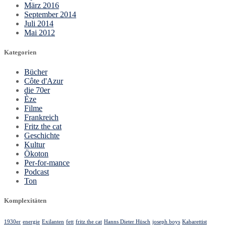
März 2016
September 2014
Juli 2014
Mai 2012
Kategorien
Bücher
Côte d'Azur
die 70er
Èze
Filme
Frankreich
Fritz the cat
Geschichte
Kultur
Ökoton
Per-for-mance
Podcast
Ton
Komplexitäten
1930er
energie
Exilanten
fett
fritz the cat
Hanns Dieter Hüsch
joseph boys
Kabarettist