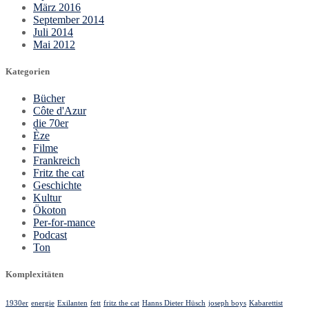
März 2016
September 2014
Juli 2014
Mai 2012
Kategorien
Bücher
Côte d'Azur
die 70er
Èze
Filme
Frankreich
Fritz the cat
Geschichte
Kultur
Ökoton
Per-for-mance
Podcast
Ton
Komplexitäten
1930er
energie
Exilanten
fett
fritz the cat
Hanns Dieter Hüsch
joseph boys
Kabarettist