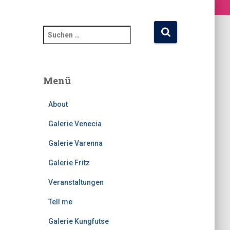
S
u
c
h
e
Menü
n
n
About
a
c
Galerie Venecia
h
Galerie Varenna
:
Galerie Fritz
Veranstaltungen
Tell me
Galerie Kungfutse