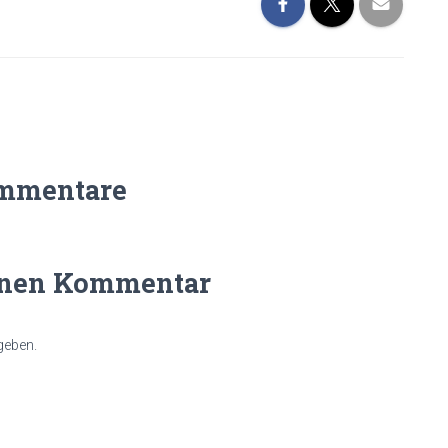
mmentare
inen Kommentar
geben.