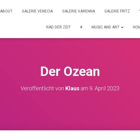
ABOUT
GALERIE VENECIA
GALERIE VARENNA
GALERIE FRITZ
RAD DER ZEIT
#
MUSIC AND ART
HO
Der Ozean
Veröffentlicht von
Klaus
am
9. April 2023