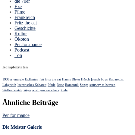
die 70er
Èze
Filme
Frankreich
Fritz the cat
Geschichte
Kultur
Ökoton
Per-for-mance
Podcast
Ton
Komplexitäten
1930er
energie
Exilanten
fett
fritz the cat
Hanns Dieter Hüsch
joseph boys
Kabarettist
Labyrinth
literarisches Kabarett
Pfade
Reise
Romantik
Songs
stairway to heaven
Südfrankreich
Wege
wish you were here
Ziele
Ähnliche Beiträge
Per-for-mance
Die Meister Galerie