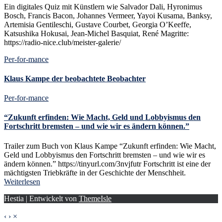
Ein digitales Quiz mit Künstlern wie Salvador Dali, Hyronimus
Bosch, Francis Bacon, Johannes Vermeer, Yayoi Kusama, Banksy,
Artemisia Gentileschi, Gustave Courbet, Georgia O’Keeffe,
Katsushika Hokusai, Jean-Michel Basquiat, René Magritte:
https://radio-nice.club/meister-galerie/
Per-for-mance
Klaus Kampe der beobachtete Beobachter
Per-for-mance
“Zukunft erfinden: Wie Macht, Geld und Lobbyismus den
Fortschritt bremsten – und wie wir es ändern können.”
Trailer zum Buch von Klaus Kampe “Zukunft erfinden: Wie Macht,
Geld und Lobbyismus den Fortschritt bremsten – und wie wir es
ändern können.” https://tinyurl.com/3nvjfutr Fortschritt ist eine der
mächtigsten Triebkräfte in der Geschichte der Menschheit.
Weiterlesen
Hestia | Entwickelt von
ThemeIsle
‹
›
×