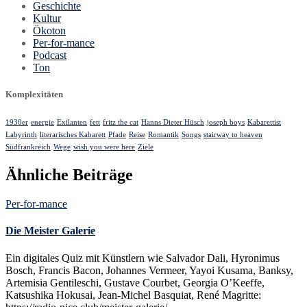
Geschichte
Kultur
Ökoton
Per-for-mance
Podcast
Ton
Komplexitäten
1930er
energie
Exilanten
fett
fritz the cat
Hanns Dieter Hüsch
joseph boys
Kabarettist
Labyrinth
literarisches Kabarett
Pfade
Reise
Romantik
Songs
stairway to heaven
Südfrankreich
Wege
wish you were here
Ziele
Ähnliche Beiträge
Per-for-mance
Die Meister Galerie
Ein digitales Quiz mit Künstlern wie Salvador Dali, Hyronimus
Bosch, Francis Bacon, Johannes Vermeer, Yayoi Kusama, Banksy,
Artemisia Gentileschi, Gustave Courbet, Georgia O’Keeffe,
Katsushika Hokusai, Jean-Michel Basquiat, René Magritte: